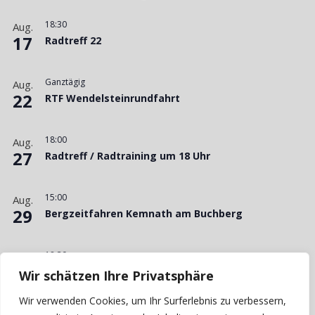
18:30
Aug.
17
Radtreff 22
Ganztägig
Aug.
22
RTF Wendelsteinrundfahrt
18:00
Aug.
27
Radtreff / Radtraining um 18 Uhr
15:00
Aug.
29
Bergzeitfahren Kemnath am Buchberg
18:30
Aug.
31
Ende Radtreff 22
Wir schätzen Ihre Privatsphäre
Wir verwenden Cookies, um Ihr Surferlebnis zu verbessern,