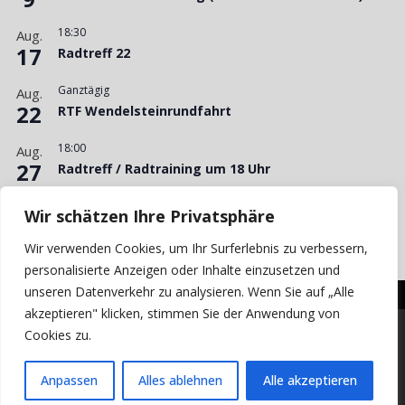
18:30
Aug.
17
Radtreff 22
Ganztägig
Aug.
22
RTF Wendelsteinrundfahrt
18:00
Aug.
27
Radtreff / Radtraining um 18 Uhr
15:00
Aug.
Wir schätzen Ihre Privatsphäre
29
Bergzeitfahren Kemnath am Buchberg
Wir verwenden Cookies, um Ihr Surferlebnis zu verbessern,
Kalender anzeigen
personalisierte Anzeigen oder Inhalte einzusetzen und
unseren Datenverkehr zu analysieren. Wenn Sie auf „Alle
akzeptieren" klicken, stimmen Sie der Anwendung von
Cookies zu.
© 2026 VC Concordia Pirk e.V.
Impressum
Haftungsausschluss
Datenschutz
Anpassen
Alles ablehnen
Alle akzeptieren
Login