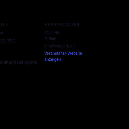
TAILS
VERANSTALTER
um:
VCC Pirk
E-Mail
 Dezember
info@vcc-pirk.de
:
Veranstalter-Website
0
anzeigen
anstaltungskatego