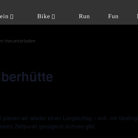
ein
Bike
Run
Fun
um Herunterladen
ilberhütte
026 planen wir wieder einen Langlauftag – evtl. mit 
s diesmal zu diesem Zeitpunkt genügend Schnee gibt