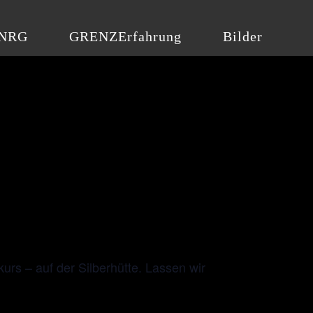
NRG
GRENZErfahrung
Bilder
Skatingkurs – auf der Silberhütte.
.