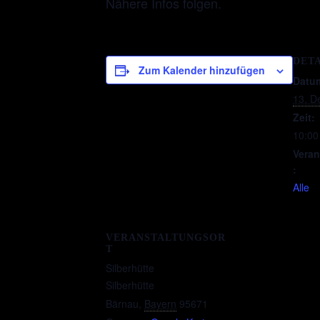
Nähere Infos folgen.
DE
Zum Kalender hinzufügen
Dat
13.
Zeit
10:0
Ver
rie:
Alle
VERANSTALTUNGSOR
T
Silberhütte
Silberhütte
Bärnau
,
Bayern
95671