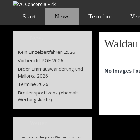
Zum
Inhalt
Start
News
Termine
Ver
springen
News
Waldau
Kein Einzelzeitfahren 2026
Vorbericht PGE 2026
Bilder Emmauswanderung und
No Images fo
Mallorca 2026
Termine 2026
Breitensportlizenz (ehemals
Wertungskarte)
Wetter
Fehlermeldung des Wetterproviders: