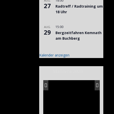
18:00
AUG.
27
Radtreff / Radtraining um
18 Uhr
15:00
AUG.
29
Bergzeitfahren Kemnath
am Buchberg
Kalender anzeigen
Mallorca 2026