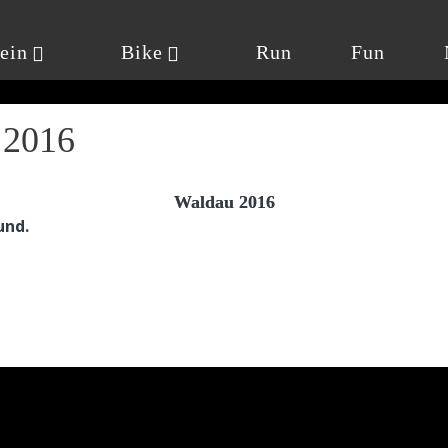
ein
Bike
Run
Fun
 2016
Waldau 2016
und.