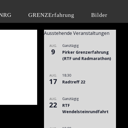
NRG
GRENZErfahrung
Bilder
Ausstehende Veranstaltungen
Ganztägig
AUG.
9
Pirker Grenzerfahrung
(RTF und Radmarathon)
18:30
AUG.
17
Radtreff 22
Ganztägig
AUG.
22
RTF
Wendelsteinrundfahrt