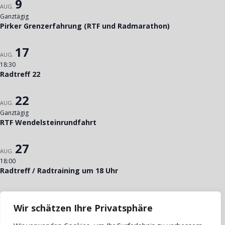
9
AUG.
Ganztägig
Pirker Grenzerfahrung (RTF und Radmarathon)
17
AUG.
18:30
Radtreff 22
22
AUG.
Ganztägig
RTF Wendelsteinrundfahrt
27
AUG.
18:00
Radtreff / Radtraining um 18 Uhr
29
AUG.
Wir schätzen Ihre Privatsphäre
15:00
Bergzeitfahren Kemnath am Buchberg