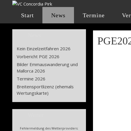
Zum
Inhalt
Start
News
Termine
Ver
springen
News
PGE202
Kein Einzelzeitfahren 2026
Vorbericht PGE 2026
Bilder Emmauswanderung und
Mallorca 2026
Termine 2026
Breitensportlizenz (ehemals
Wertungskarte)
Wetter
Fehlermeldung des Wetterproviders: