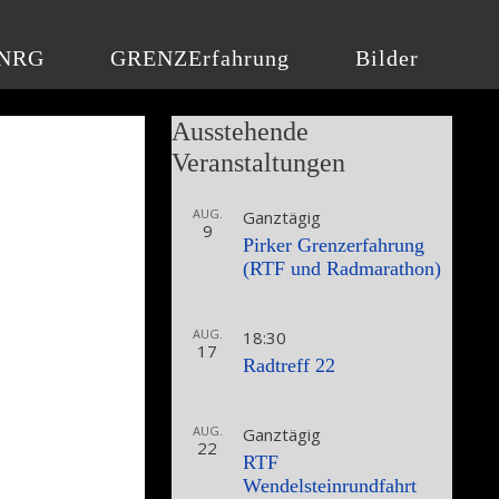
NRG
GRENZErfahrung
Bilder
Ausstehende
Veranstaltungen
AUG.
Ganztägig
9
Pirker Grenzerfahrung
(RTF und Radmarathon)
AUG.
18:30
17
Radtreff 22
AUG.
Ganztägig
22
RTF
Wendelsteinrundfahrt