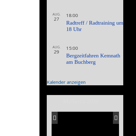
AUG.
18:00
27
Radtreff / Radtraining um
18 Uhr
AUG.
15:00
29
Bergzeitfahren Kemnath
am Buchberg
Kalender anzeigen
Mallorca 2026