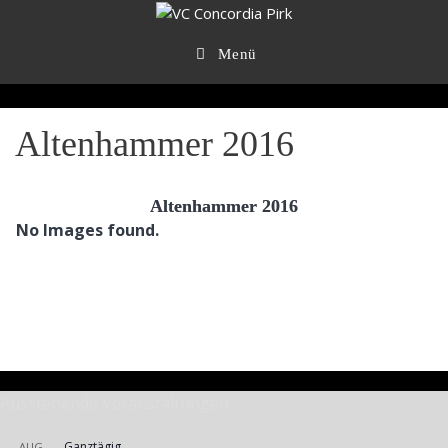
Zum
Inhalt
springen
Menü
Altenhammer 2016
Altenhammer 2016
No Images found.
Ausstehende Veranstaltungen
Ganztägig
AUG.