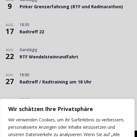
9
Pirker Grenzerfahrung (RTF und Radmarathon)
18:30
AUG.
17
Radtreff 22
Ganztägig
AUG.
22
RTF Wendelsteinrundfahrt
18:00
AUG.
27
Radtreff / Radtraining um 18 Uhr
15:00
AUG.
29
Bergzeitfahren Kemnath am Buchberg
Wir schätzen Ihre Privatsphäre
Wir verwenden Cookies, um Ihr Surferlebnis zu verbessern,
Kalender anzeigen
personalisierte Anzeigen oder Inhalte einzusetzen und
unseren Datenverkehr zu analysieren. Wenn Sie auf „Alle