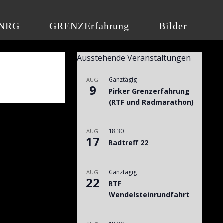
NRG
GRENZErfahrung
Bilder
Ausstehende Veranstaltungen
Ganztägig
AUG.
9
Pirker Grenzerfahrung
(RTF und Radmarathon)
18:30
AUG.
17
Radtreff 22
Ganztägig
AUG.
22
RTF
Wendelsteinrundfahrt