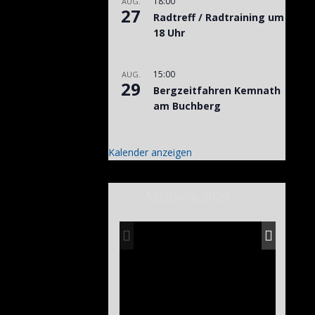
18:00
AUG.
27
Radtreff / Radtraining um
18 Uhr
15:00
AUG.
29
Bergzeitfahren Kemnath
am Buchberg
Kalender anzeigen
Mallorca 2026