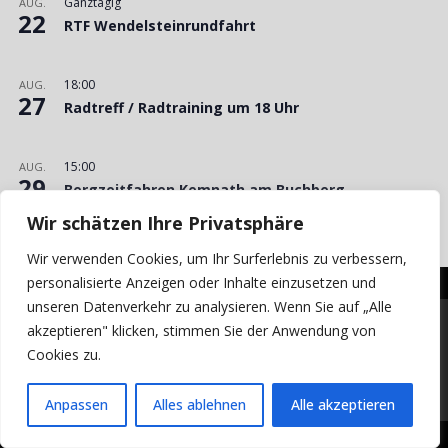
Ganztägig
AUG.
22
RTF Wendelsteinrundfahrt
18:00
AUG.
27
Radtreff / Radtraining um 18 Uhr
15:00
AUG.
29
Bergzeitfahren Kemnath am Buchberg
Wir schätzen Ihre Privatsphäre
Kalender anzeigen
Wir verwenden Cookies, um Ihr Surferlebnis zu verbessern,
personalisierte Anzeigen oder Inhalte einzusetzen und
unseren Datenverkehr zu analysieren. Wenn Sie auf „Alle
© 2026 VC Concordia Pirk e.V.
akzeptieren" klicken, stimmen Sie der Anwendung von
Cookies zu.
Impressum
Haftungsausschluss
Datenschutz
Login
Anpassen
Alles ablehnen
Alle akzeptieren