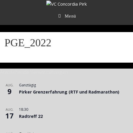
Zum
Inhalt
springen
Menü
PGE_2022
Ausstehende Veranstaltungen
Ganztägig
AUG.
9
Pirker Grenzerfahrung (RTF und Radmarathon)
18:30
AUG.
17
Radtreff 22