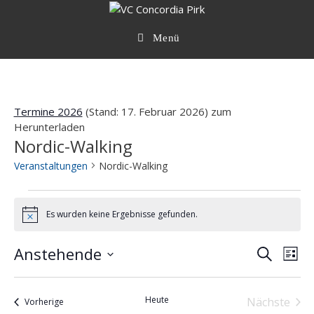
Zum
Inhalt
springen
Menü
Termine 2026
(Stand: 17. Februar 2026) zum
Herunterladen
Nordic-Walking
Veranstaltungen
Nordic-Walking
Veranstaltungen
Es wurden keine Ergebnisse gefunden.
H
i
n
Anstehende
V
V
S
w
L
e
e
u
e
D
i
i
r
c
s
a
r
s
a
h
Heute
Nächste
Veranstaltungen
Vorherige
t
t
n
a