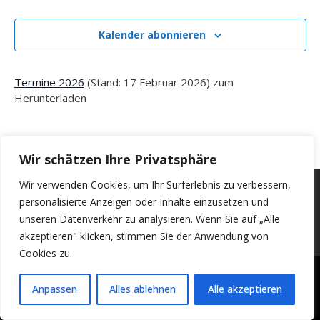
e
Veranst
u
e
s
n
m
t
Kalender abonnieren
s
w
a
ä
l
t
h
t
a
Termine 2026
(Stand: 17 Februar 2026) zum
l
u
l
Herunterladen
e
n
n
g
t
A
.
u
n
n
Wir schätzen Ihre Privatsphäre
s
i
g
Wir verwenden Cookies, um Ihr Surferlebnis zu verbessern,
c
© 2026 VC Concordia Pirk e.V.
e
personalisierte Anzeigen oder Inhalte einzusetzen und
h
Impressum
Haftungsausschluss
Datenschutz
n
unseren Datenverkehr zu analysieren. Wenn Sie auf „Alle
t
e
S
Login
akzeptieren" klicken, stimmen Sie der Anwendung von
n
Cookies zu.
u
-
c
N
Anpassen
Alles ablehnen
Alle akzeptieren
a
h
v
e