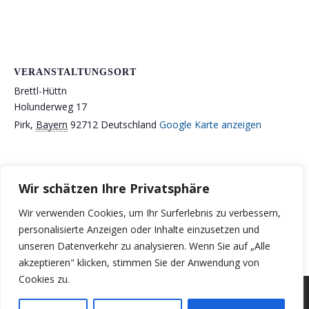
VERANSTALTUNGSORT
Brettl-Hüttn
Holunderweg 17
Pirk
,
Bayern
92712
Deutschland
Google Karte anzeigen
Wir schätzen Ihre Privatsphäre
MTB-Kindertraining
RTF Waldmünchner Radrundfahrt
Wir verwenden Cookies, um Ihr Surferlebnis zu verbessern,
Termine 2026
(Stand: 17 Februar 2026) zum
personalisierte Anzeigen oder Inhalte einzusetzen und
Herunterladen
unseren Datenverkehr zu analysieren. Wenn Sie auf „Alle
akzeptieren" klicken, stimmen Sie der Anwendung von
Cookies zu.
© 2026 VC Concordia Pirk e.V.