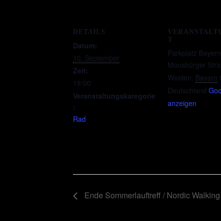
DETAILS
VERANSTALT
T
Datum:
Parkplatz Bayer
10. September
Moosbürger Stra
Zeit:
Weiden
,
Bayern
18:00
Deutschland
Goo
Veranstaltungskategorie
anzeigen
:
Rad
Ende Sommerlauftreff / Nordic Walking