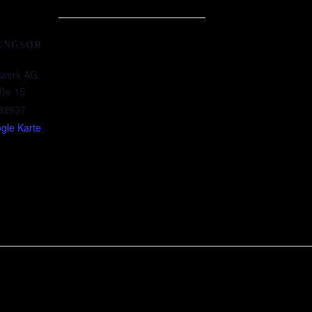
UNGSOR
nwerk AG
ße 15
92637
gle Karte