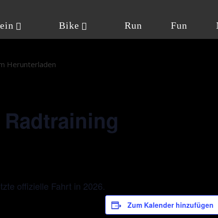
ein
Bike
Run
Fun
um Herunterladen
/ Radtraining
zte offizielle Fahrt in 2026.
Zum Kalender hinzufügen