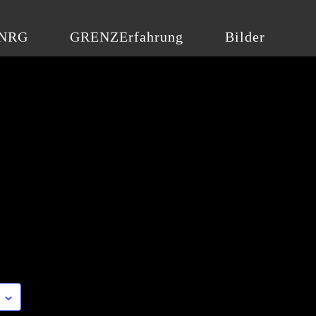
NRG
GRENZErfahrung
Bilder