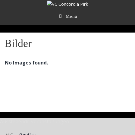
Zum
Inhalt
springen
Menü
Bilder
No Images found.
Ausstehende Veranstaltungen
Ganztägig
AUG.