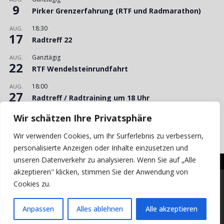
9
Pirker Grenzerfahrung (RTF und Radmarathon)
18:30
AUG.
17
Radtreff 22
Ganztägig
AUG.
22
RTF Wendelsteinrundfahrt
18:00
AUG.
27
Radtreff / Radtraining um 18 Uhr
15:00
AUG.
Wir schätzen Ihre Privatsphäre
29
Bergzeitfahren Kemnath am Buchberg
Wir verwenden Cookies, um Ihr Surferlebnis zu verbessern,
Kalender anzeigen
personalisierte Anzeigen oder Inhalte einzusetzen und
unseren Datenverkehr zu analysieren. Wenn Sie auf „Alle
akzeptieren" klicken, stimmen Sie der Anwendung von
Cookies zu.
© 2026 VC Concordia Pirk e.V.
Impressum
Haftungsausschluss
Datenschutz
Anpassen
Alles ablehnen
Alle akzeptieren
Login