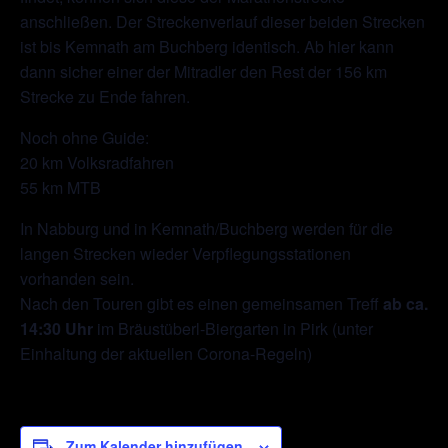
anschließen. Der Streckenverlauf dieser beiden Strecken
ist bis Kemnath am Buchberg identisch. Ab hier kann
dann sicher einer der Mitradler den Rest der 156 km
Strecke zu Ende fahren.
Noch ohne Guide:
20 km Volksradfahren
55 km MTB
In Nabburg und in Kemnath/Buchberg werden für die
langen Strecken wieder Verpflegungsstationen
vorhanden sein.
Nach den Touren gibt es einen gemeinsamen Treff
ab ca.
14:30 Uhr
im Bräustüberl-Biergarten in Pirk (unter
Einhaltung der aktuellen Corona-Regeln)
Zum Kalender hinzufügen