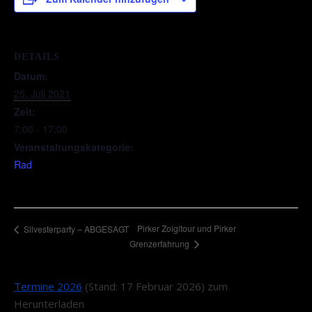
DETAILS
Datum:
25. Juli 2021
Zeit:
7:00 - 17:00
Veranstaltungskategorie:
Rad
Pirker Zoigltour und Pirker
Silvesterparty – ABGESAGT
Grenzerfahrung
Termine 2026
(Stand: 17 Februar 2026) zum
Herunterladen