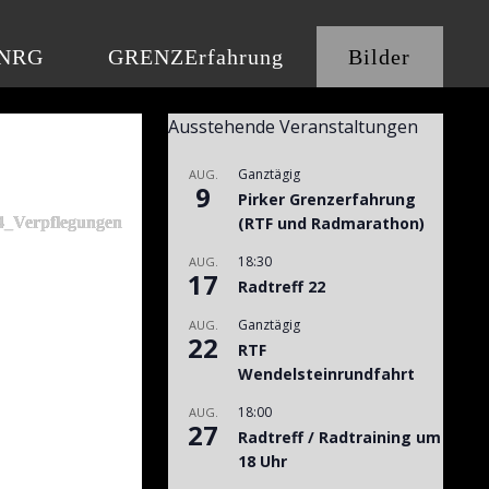
NRG
GRENZErfahrung
Bilder
Ausstehende Veranstaltungen
Ganztägig
AUG.
9
Pirker Grenzerfahrung
_Verpflegungen
(RTF und Radmarathon)
18:30
AUG.
17
Radtreff 22
Ganztägig
AUG.
22
RTF
Wendelsteinrundfahrt
18:00
AUG.
27
Radtreff / Radtraining um
18 Uhr