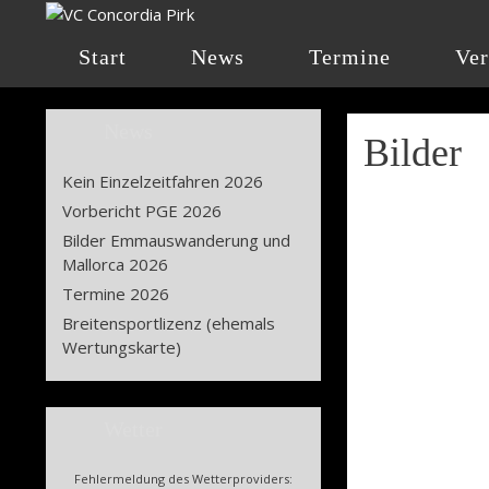
Zum
Inhalt
Start
News
Termine
Ver
springen
News
Bilder
Kein Einzelzeitfahren 2026
Vorbericht PGE 2026
Bilder Emmauswanderung und
Mallorca 2026
Termine 2026
Breitensportlizenz (ehemals
Wertungskarte)
Wetter
Fehlermeldung des Wetterproviders: