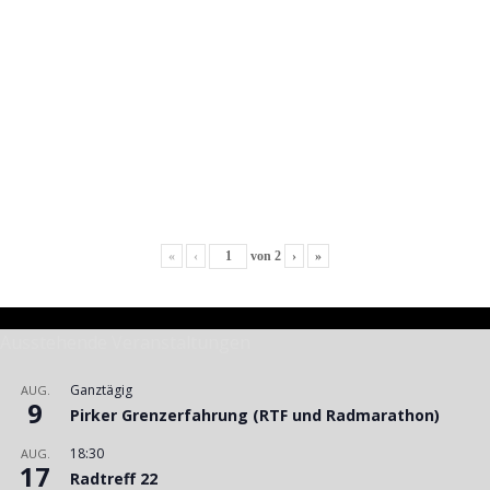
«
‹
von
2
›
»
Ausstehende Veranstaltungen
Ganztägig
AUG.
9
Pirker Grenzerfahrung (RTF und Radmarathon)
18:30
AUG.
17
Radtreff 22